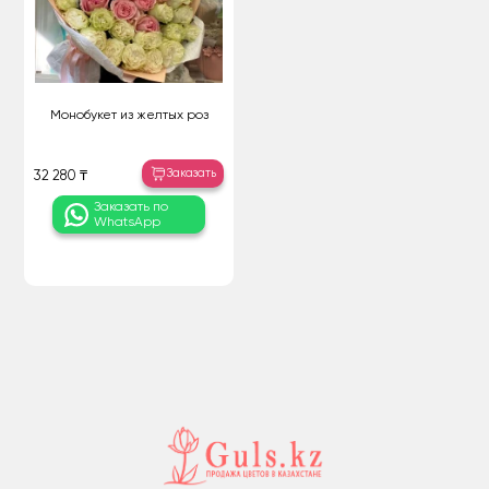
Монобукет из желтых роз
Заказать
32 280 ₸
Заказать по
WhatsApp