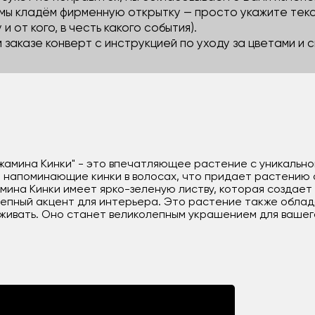
 мы кладём фирменную открытку — просто укажите тек
 и от кого, в честь какого события).
м заказе конверт с инструкцией по уходу за цветами и
амина Кинки" - это впечатляющее растение с уникальной
, напоминающие кинки в волосах, что придает растению
мина Кинки имеет ярко-зеленую листву, которая создае
лепный акцент для интерьера. Это растение также обла
аживать. Оно станет великолепным украшением для вашег