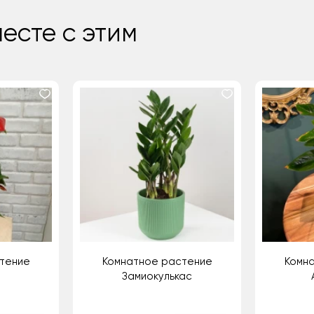
есте с этим
тение
Комнатное растение
Комн
Замиокулькас