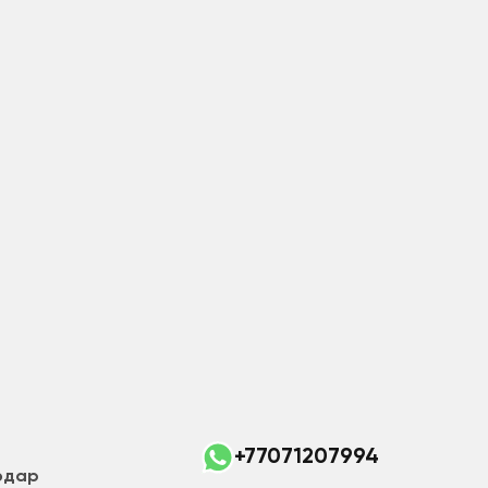
+77071207994
лодар