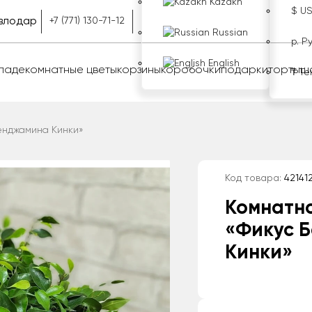
Kazakh
$ U
влодар
+7 (771) 130-71-12
Russian
р. Р
English
оладе
комнатные цветы
корзины
коробочки
подарки
торты
ш
₸ Те
енджамина Кинки»
Код товара:
42141
Комнатн
«Фикус 
Кинки»