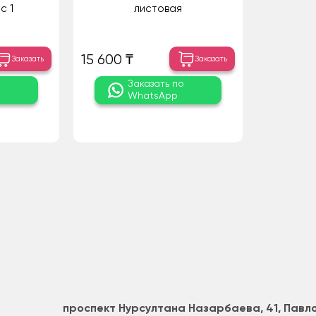
с 1
листовая
15 600 ₸
Заказать
Заказать
о
Заказать по
WhatsApp
проспект Нурсултана Назарбаева, 41, Пав