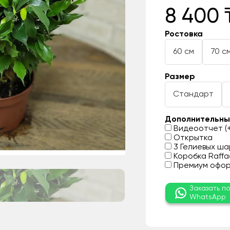
8 400 
Ростовка
60 см
70 с
Размер
Стандарт
Дополнительны
Видеоотчет (+
Открытка
3 Гелиевых шар
Коробка Raffae
Премиум оформ
Заказать п
WhatsApp