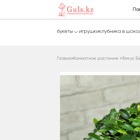
Па
букеты
игрушки
клубника в шок
Главная
Комнатное растение «Фикус Б