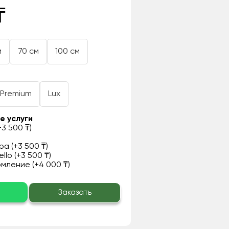
₸
м
70 см
100 см
Premium
Lux
е услуги
3 500 ₸)
а (+3 500 ₸)
llo (+3 500 ₸)
ление (+4 000 ₸)
о
Заказать