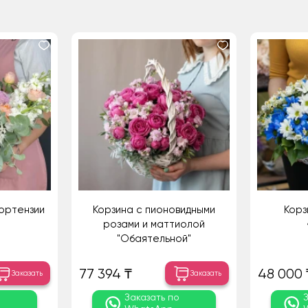
Гортензии
Корзина с пионовидными
Корз
розами и маттиолой
"Обаятельной"
77 394 ₸
48 000 
Заказать
Заказать
о
Заказать по