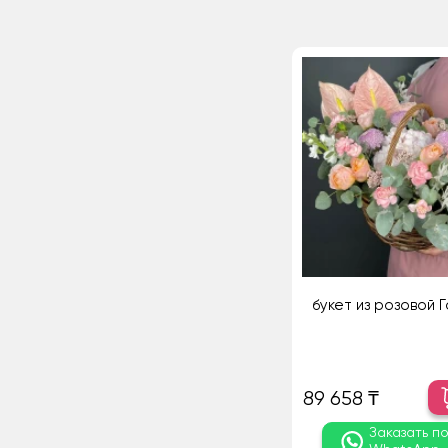
букет из розовой 
89 658 ₸
Заказать п