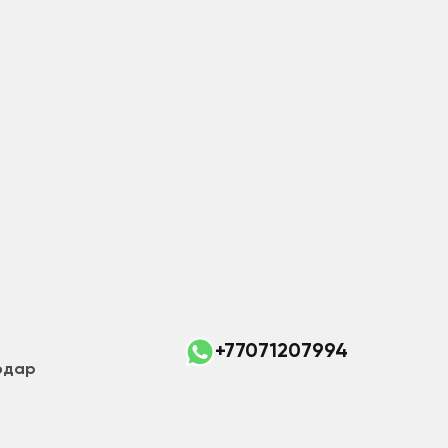
+77071207994
лодар