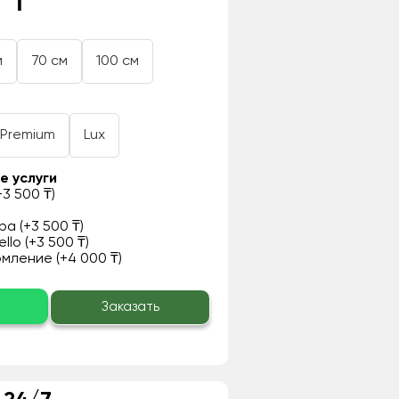
 ₸
м
70 см
100 см
Premium
Lux
е услуги
3 500 ₸)
а (+3 500 ₸)
llo (+3 500 ₸)
ление (+4 000 ₸)
о
Заказать