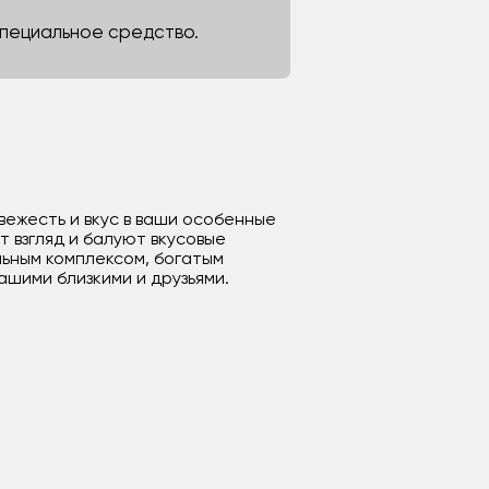
 специальное средство.
вежесть и вкус в ваши особенные
 взгляд и балуют вкусовые
льным комплексом, богатым
ашими близкими и друзьями.