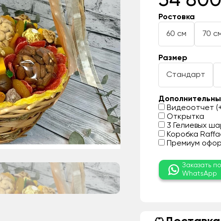
34 800
Ростовка
60 см
70 с
Размер
Стандарт
Дополнительны
Видеоотчет (+
Открытка
3 Гелиевых шар
Коробка Raffae
Премиум оформ
Заказать п
WhatsApp