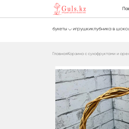
Па
букеты
игрушки
клубника в шок
Главная
Корзина с сухофруктами и оре