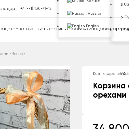
Kazakh
$ U
влодар
+7 (771) 130-71-12
Russian
р. Р
English
оладе
комнатные цветы
корзины
коробочки
подарки
торты
ш
₸ Те
хами «Весна»
Код товара:
56453
Корзина 
орехами