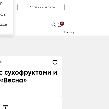
SD
Обратный звонок
убль
0
ары
нге
Павлодар
4
с сухофруктами и
 «Весна»