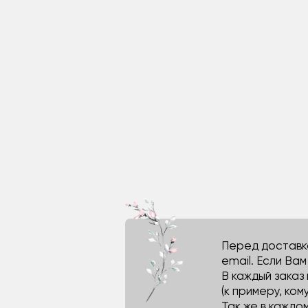
Перед доставко
email. Если Ва
В каждый заказ
(к примеру, кому
Так же в каждо