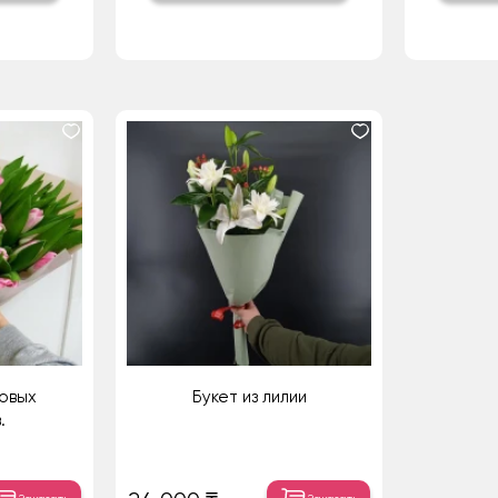
овых
Букет из лилии
.