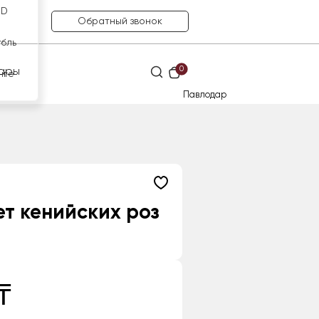
SD
Обратный звонок
убль
0
ары
нге
Павлодар
т кенийских роз
₸