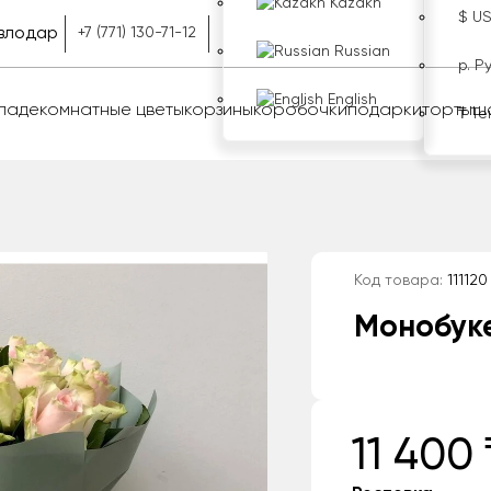
Kazakh
$ U
влодар
+7 (771) 130-71-12
Russian
р. Р
English
оладе
комнатные цветы
корзины
коробочки
подарки
торты
ш
₸ Те
Код товара:
111120
Монобуке
11 400 