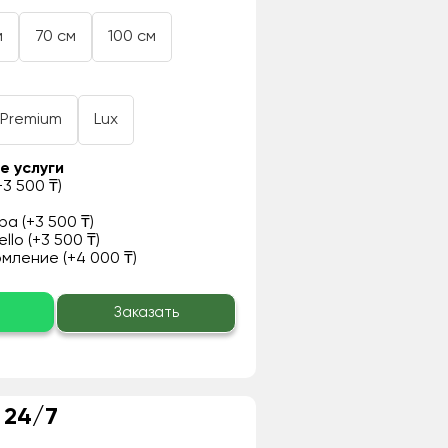
м
70 см
100 см
Premium
Lux
е услуги
3 500 ₸)
а (+3 500 ₸)
llo (+3 500 ₸)
ление (+4 000 ₸)
о
Заказать
 24/7