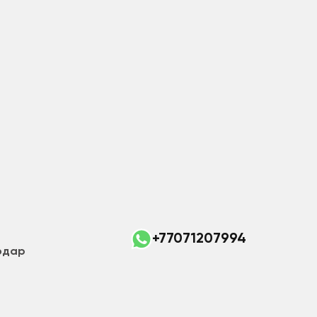
+77071207994
лодар