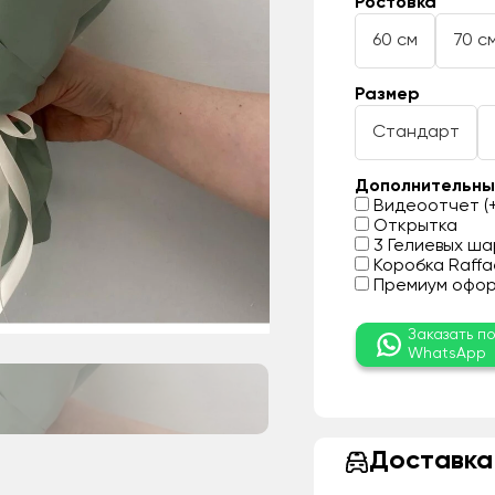
Ростовка
60 см
70 с
Размер
Стандарт
Дополнительны
Видеоотчет (+
Открытка
3 Гелиевых шар
Коробка Raffae
Премиум оформ
Заказать п
WhatsApp
Доставка