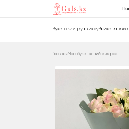
Па
букеты
игрушки
клубника в шок
Главная
Монобукет кенийских роз