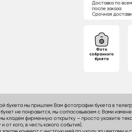
Доставка по всем
после заказа
Срочная доставк
Фото
собранного
букета
й букета мы пришлем Вам фотографии букета в телегра
м букет не понравится, мы согласовываем с Вами измене
 мы кладём фирменную открытку — просто укажите тек
 и от кого, в честь какого события).
м заказе конверт с инструкцией по уходу за цветами и