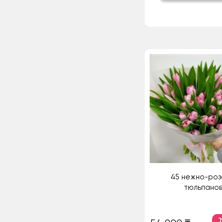
45 нежно-роз
тюльпанов